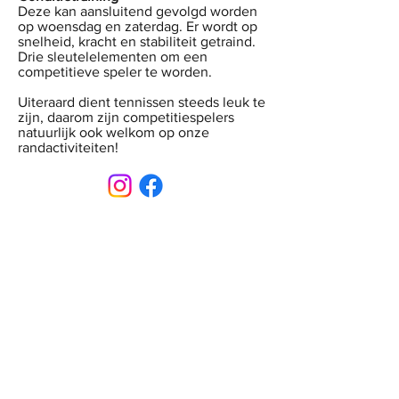
Deze kan aansluitend gevolgd worden
op woensdag en zaterdag. Er wordt op
snelheid, kracht en stabiliteit getraind.
Drie sleutelelementen om een
competitieve speler te worden.
Uiteraard dient tennissen steeds leuk te
zijn, daarom zijn competitiespelers
natuurlijk ook welkom op onze
randactiviteiten!
CONTACT
Sint-Bernardusstraat, 3920 Lommel
011 64 18 50
info@lommelsetc.be
LOCATIE