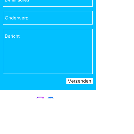
Verzenden
CONTACT
Sint-Bernardusstraat, 3920 Lommel
011 64 18 50
info@lommelsetc.be