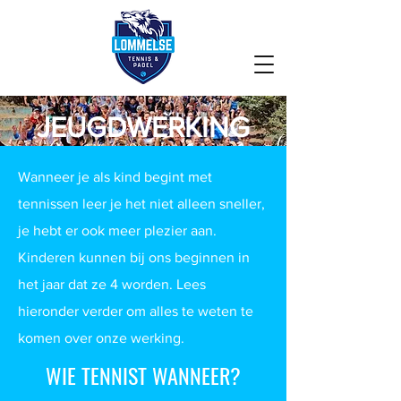
JEUGDWERKING
Wanneer je als kind begint met
tennissen leer je het niet alleen sneller,
je hebt er ook meer plezier aan.
Kinderen kunnen bij ons beginnen in
het jaar dat ze 4 worden. Lees
hieronder verder om alles te weten te
komen over onze werking.
WIE TENNIST WANNEER?