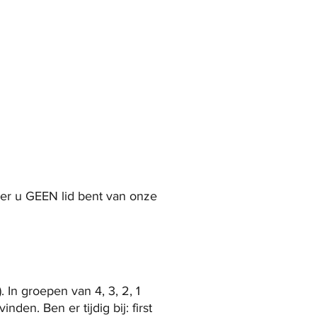
Squash
Meer
eer u GEEN lid bent van onze
 In groepen van 4, 3, 2, 1
gvinden.
Ben er tijdig bij: first