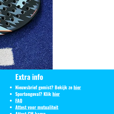
Extra info
Nieuwsbrief gemist? Bekijk ze
hier
Sportongeval? Klik
hier
FAQ
Attest voor mutualiteit
Attest CM kamp