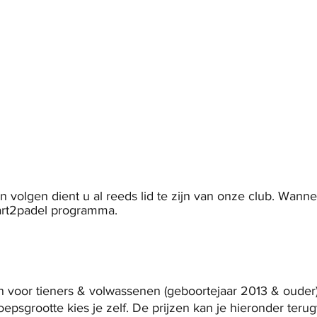
in
Onze club
Jeugd
Volwassenen
Padel
volgen dient u al reeds lid te zijn van onze club. Wann
art2padel programma
.
 voor tieners & volwassenen (geboortejaar 2013 & ouder).
oepsgrootte kies je zelf. De prijzen kan je hieronder teru