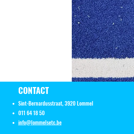
CONTACT
Sint-Bernardusstraat, 3920 Lommel
011 64 18 50
info@lommelsetc.be