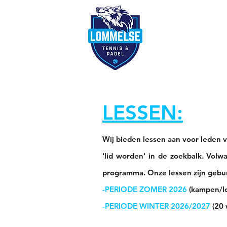
Reserveer terre
LESSEN
:
Wij bied
en lessen aan voor leden v
'lid worden' in de zoekbalk.
Volwa
programma.
Onze lesse
n zijn gebu
-PERIODE ZOMER 2026
(kampen/lo
-PERIODE WINTER 2026/2027
(20 