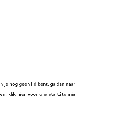
Squash
Meer
en je nog geen lid bent, ga dan naar
en, klik
hier
voor ons start2tennis