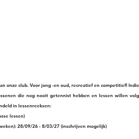
in
Onze club
Jeugd
Volwassenen
Padel
an onze club. Voor jong
-en oud, recreatief en competitief! Indi
ssenen die nog nooit getennist hebben en lessen willen volg
ndeld in lessenr
eeksen:
sse lessen)
weken): 28/09/26 - 8/03/27 (inschrijven mogelijk)