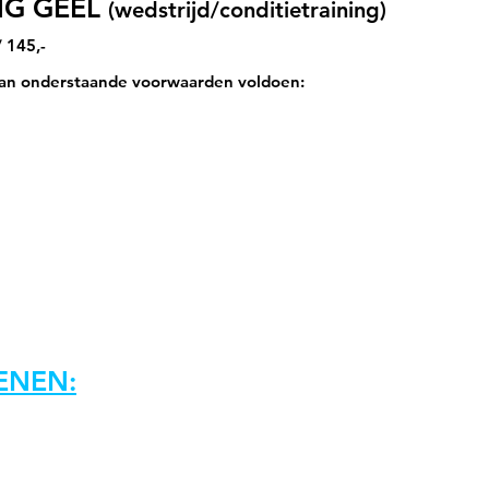
NG GEEL
(wedstrijd/conditietraining)
 145,-
 aan onderstaande voorwaarden voldoen:
ENEN: