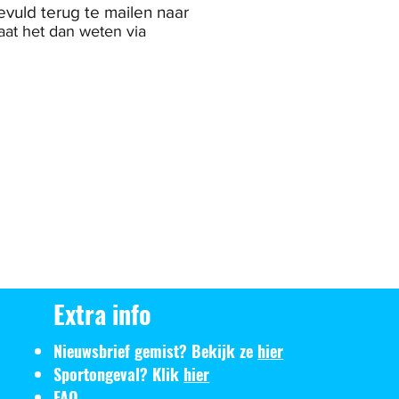
evuld terug te mailen naar
aat het dan weten via
Extra info
Nieuwsbrief gemist? Bekijk ze
hier
Sportongeval? Klik
hier
FAQ