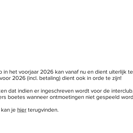
in
Onze club
Jeugd
Volwassenen
Padel
ub in het voorjaar 2026 kan vanaf nu en dient uiterlijk 
oor 2026 (incl. betaling) dient ook in orde te zijn!
n dat indien er ingeschreven wordt voor de interclub
mmers boetes wanneer ontmoetingen niet gespeeld wor
 kan je
hier
terugvinden.