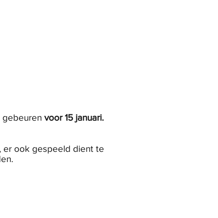
Squash
Meer
te gebeuren
voor 15 januari.
, er ook gespeeld dient te
den.