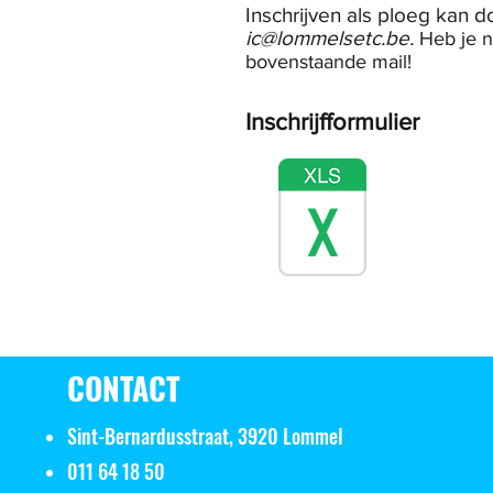
Inschrijven als ploeg kan 
ic@lommelsetc.be
.
Heb je n
bovenstaande mail!
Inschrijfformulier
CONTACT
Sint-Bernardusstraat, 3920 Lommel
011 64 18 50