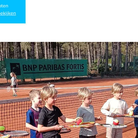
loten
ekijken