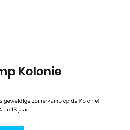
in
Onze club
Jeugd
Volwassenen
Padel
p Kolonie
 ons geweldige zomerkamp op de Kolonie!
 en 18 jaar.