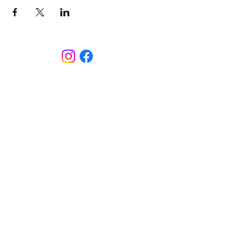
CONTACT
Sint-Bernardusstraat, 3920 Lommel
011 64 18 50
info@lommelsetc.be
LOCATIE
Extra info