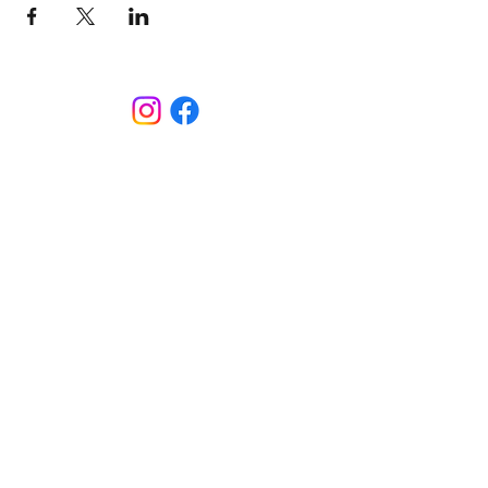
CONTACT
Sint-Bernardusstraat, 3920 Lommel
011 64 18 50
info@lommelsetc.be
LOCATIE
Extra info