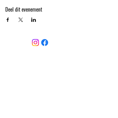
Deel dit evenement
CONTACT
Sint-Bernardusstraat, 3920 Lommel
011 64 18 50
info@lommelsetc.be
LOCATIE