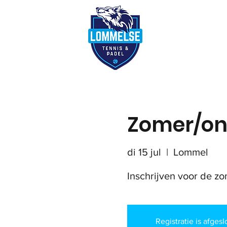
Reserveer terre
Zomer/on
di 15 jul
  |  
Lommel
Inschrijven voor de z
Registratie is afges