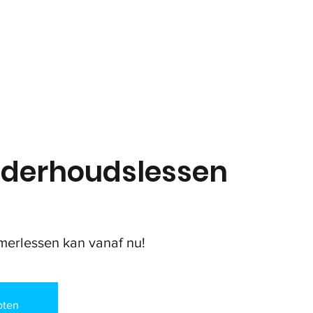
in
Onze club
Jeugd
Volwassenen
Padel
derhoudslessen
omerlessen kan vanaf nu!
loten