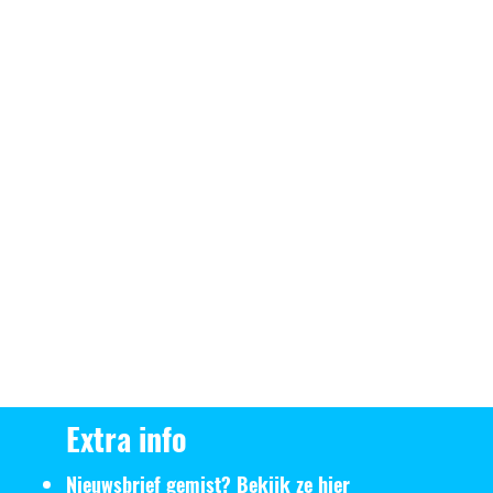
Extra info
Nieuwsbrief gemist? Bekijk ze
hier