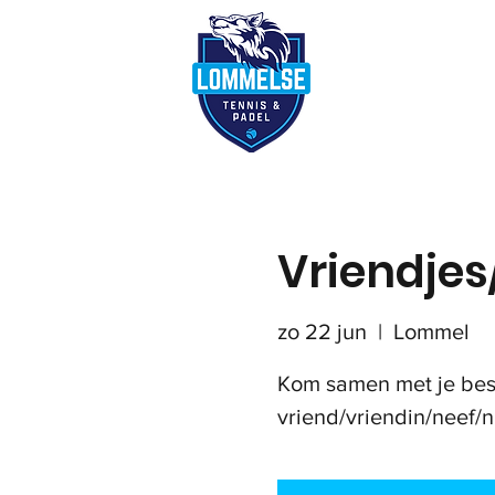
Reserveer terre
Vriendje
zo 22 jun
  |  
Lommel
Kom samen met je bes
vriend/vriendin/neef/n