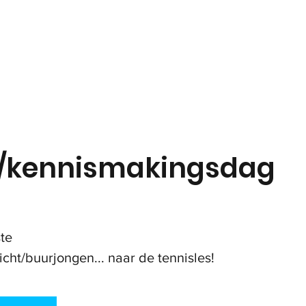
in
Onze club
Jeugd
Volwassenen
Padel
s/kennismakingsdag
te
icht/buurjongen... naar de tennisles!