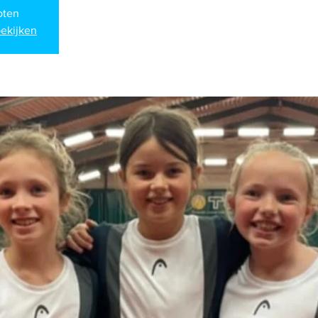
loten
ekijken