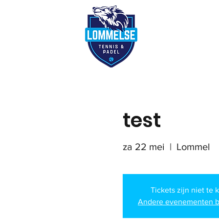
Reserveer terre
test
za 22 mei
  |  
Lommel
Tickets zijn niet te 
Andere evenementen b