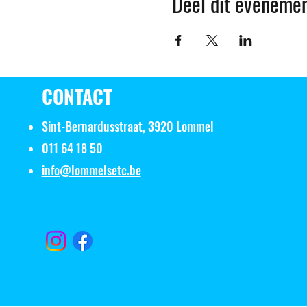
Deel dit eveneme
CONTACT
Sint-Bernardusstraat, 3920 Lommel
011 64 18 50
info@lommelsetc.be