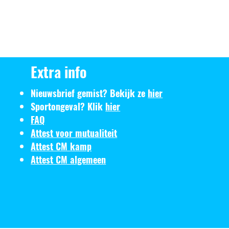
Extra info
Nieuwsbrief gemist? Bekijk ze
hier
Sportongeval? Klik
hier
FAQ
Attest voor mutualiteit
Attest CM kamp
Attest CM algemeen