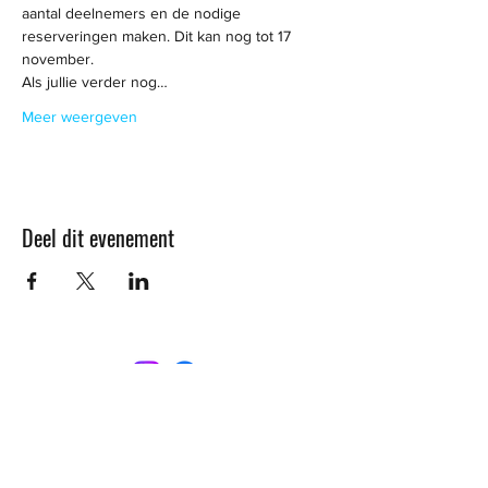
aantal deelnemers en de nodige 
reserveringen maken. Dit kan nog tot 17 
november. 
Als jullie verder nog…
Meer weergeven
Deel dit evenement
CONTACT
Sint-Bernardusstraat, 3920 Lommel
011 64 18 50
info@lommelsetc.be