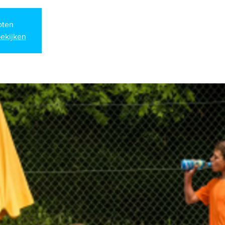
loten
ekijken