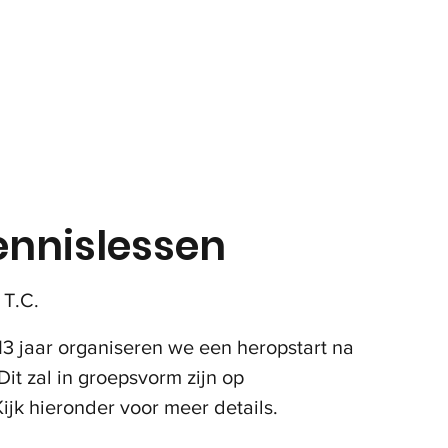
in
Onze club
Jeugd
Volwassenen
Padel
ennislessen
T.C.
13 jaar organiseren we een heropstart na
Dit zal in groepsvorm zijn op
ijk hieronder voor meer details.