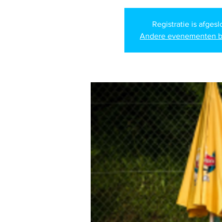
Registratie is afges
Andere evenementen b