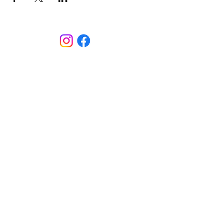
CONTACT
Sint-Bernardusstraat, 3920 Lommel
011 64 18 50
info@lommelsetc.be
LOCATIE
Extra info
Nieuwsbrief gemist? Bekijk ze
hier