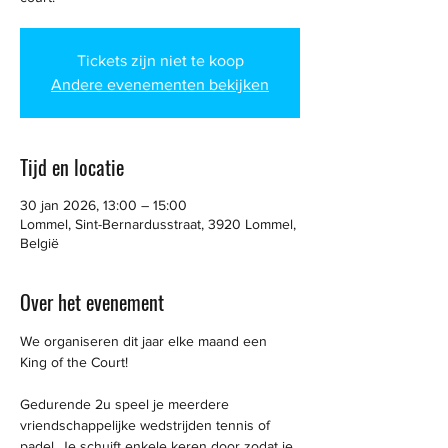
Tickets zijn niet te koop
Andere evenementen bekijken
Tijd en locatie
30 jan 2026, 13:00 – 15:00
Lommel, Sint-Bernardusstraat, 3920 Lommel,
België
Over het evenement
We organiseren dit jaar elke maand een 
King of the Court!
Gedurende 2u speel je meerdere 
vriendschappelijke wedstrijden tennis of 
padel. Je schuift enkele keren door zodat je 