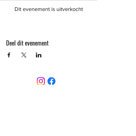
Dit evenement is uitverkocht
Deel dit evenement
CONTACT
Sint-Bernardusstraat, 3920 Lommel
011 64 18 50
info@lommelsetc.be
LOCATIE