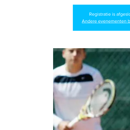
Registratie is afges
Andere evenementen b