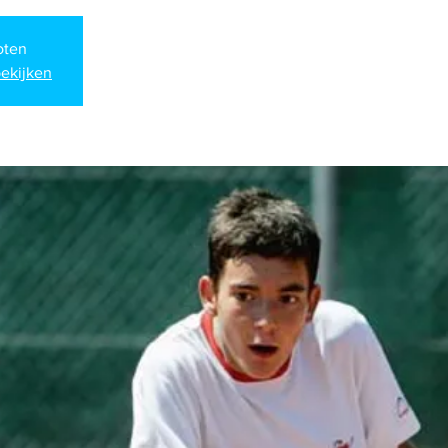
loten
ekijken