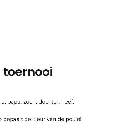
in
Onze club
Jeugd
Volwassenen
Padel
 toernooi
ma, papa, zoon, dochter, neef,