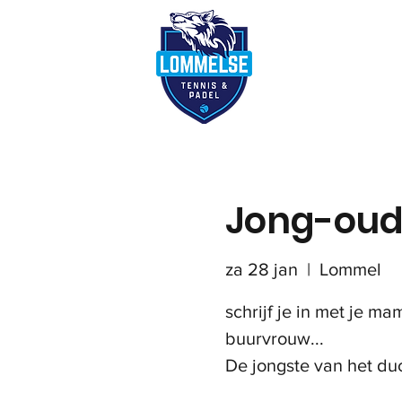
Reserveer terre
Jong-oud
za 28 jan
  |  
Lommel
schrijf je in met je ma
buurvrouw...