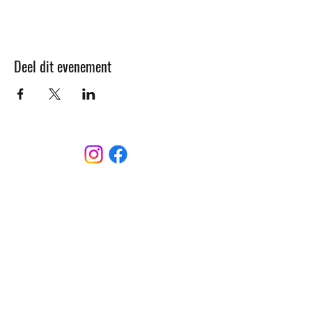
Deel dit evenement
CONTACT
Sint-Bernardusstraat, 3920 Lommel
011 64 18 50
info@lommelsetc.be
LOCATIE