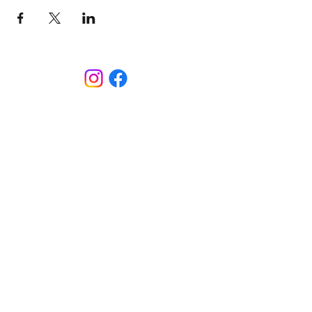
CONTACT
Sint-Bernardusstraat, 3920 Lommel
011 64 18 50
info@lommelsetc.be
LOCATIE
Extra info