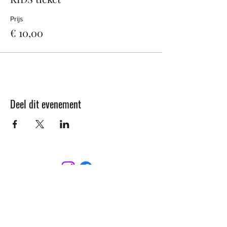
Prijs
€ 10,00
Deel dit evenement
CONTACT
Sint-Bernardusstraat, 3920 Lommel
011 64 18 50
info@lommelsetc.be