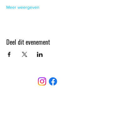
Meer weergeven
Deel dit evenement
CONTACT
Sint-Bernardusstraat, 3920 Lommel
011 64 18 50
info@lommelsetc.be
LOCATIE