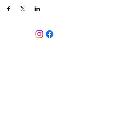
CONTACT
Sint-Bernardusstraat, 3920 Lommel
011 64 18 50
info@lommelsetc.be
LOCATIE
Extra info