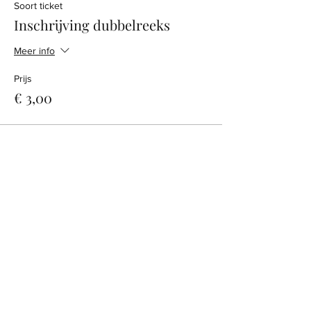
Soort ticket
Inschrijving dubbelreeks
Meer info
Prijs
€ 3,00
Deel dit evenement
CONTACT
Sint-Bernardusstraat, 3920 Lommel