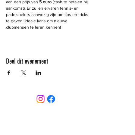
aan een prijs van
 5 euro 
(cash te betalen bij 
aankomst). Er zullen ervaren tennis- en 
padelspelers aanwezig zijn om tips en tricks 
te geven! Ideale kans om nieuwe 
clubmensen te leren kennen!
Deel dit evenement
CONTACT
Sint-Bernardusstraat, 3920 Lommel
011 64 18 50
info@lommelsetc.be