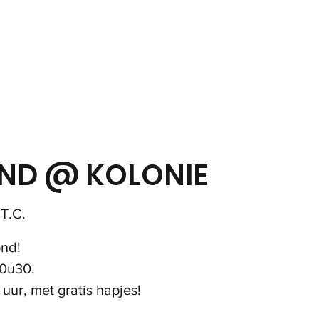
in
Onze club
Jeugd
Volwassenen
Padel
ND @ KOLONIE
T.C.
ond!
20u30.
uur, met gratis hapjes!