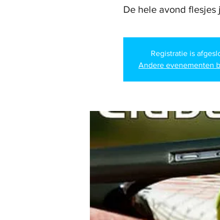
De hele avond flesjes j
Registratie is afges
Andere evenementen b