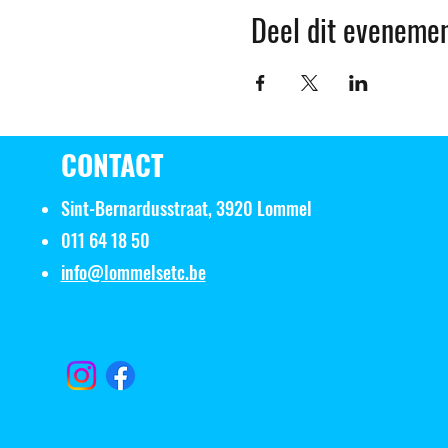
Deel dit eveneme
CONTACT
Sint-Bernardusstraat, 3920 Lommel
011 64 18 50
info@lommelsetc.be