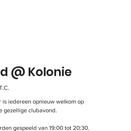
in
Onze club
Jeugd
Volwassenen
Padel
d @ Kolonie
T.C.
r is iedereen opnieuw welkom op
 gezellige clubavond.
den gespeeld van 19:00 tot 20:30.