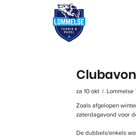
Reserveer terre
Clubavon
za 10 okt
  |  
Lommelse 
Zoals afgelopen winte
zaterdagavond voor de
De dubbels/enkels wor