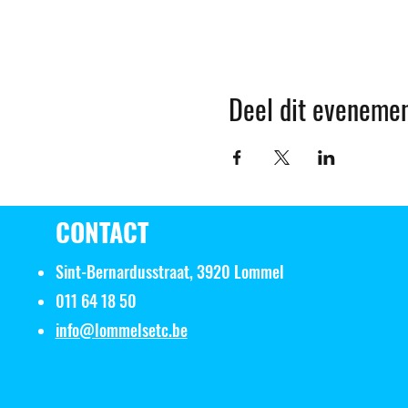
Deel dit eveneme
CONTACT
Sint-Bernardusstraat, 3920 Lommel
011 64 18 50
info@lommelsetc.be