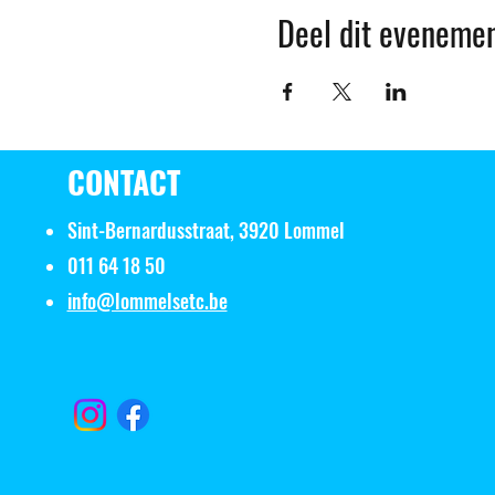
Deel dit eveneme
CONTACT
Sint-Bernardusstraat, 3920 Lommel
011 64 18 50
info@lommelsetc.be