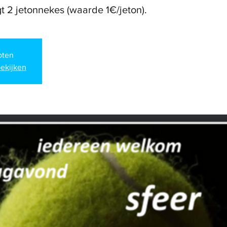
loten
ekijken