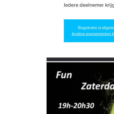
Registratie is afges
Andere evenementen b