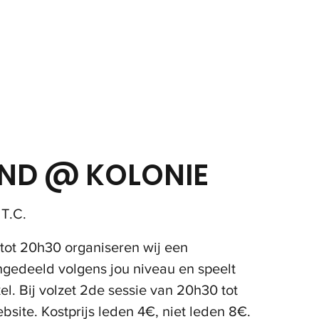
in
Onze club
Jeugd
Volwassenen
Padel
ND @ KOLONIE
T.C.
 tot 20h30 organiseren wij een
ngedeeld volgens jou niveau en speelt
l. Bij volzet 2de sessie van 20h30 tot
ebsite. Kostprijs leden 4€, niet leden 8€.