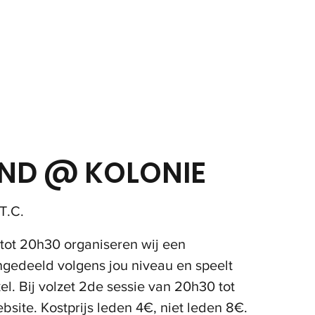
in
Onze club
Jeugd
Volwassenen
Padel
ND @ KOLONIE
T.C.
 tot 20h30 organiseren wij een
ngedeeld volgens jou niveau en speelt
l. Bij volzet 2de sessie van 20h30 tot
ebsite. Kostprijs leden 4€, niet leden 8€.