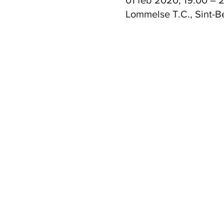
01 feb 2020, 19:00 – 
Lommelse T.C., Sint-B