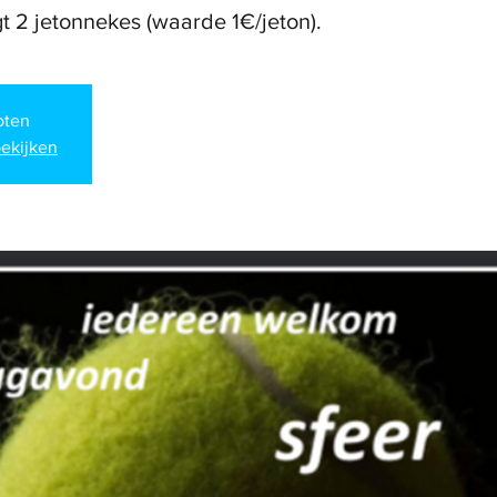
loten
ekijken