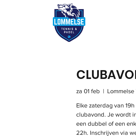
Reserveer terre
CLUBAVO
za 01 feb
  |  
Lommelse 
Elke zaterdag van 19h
clubavond. Je wordt i
een dubbel of een enke
22h. Inschrijven via w