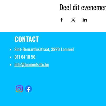
Deel dit eveneme
CONTACT
Sint-Bernardusstraat, 3920 Lommel
011 64 18 50
info@lommelsetc.be