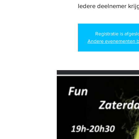
Registratie is afges
Andere evenementen b