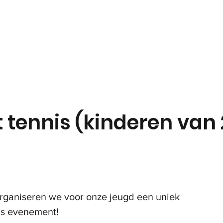
in
Onze club
Jeugd
Volwassenen
Padel
t tennis (kinderen van
rganiseren we voor onze jeugd een uniek
nis evenement!