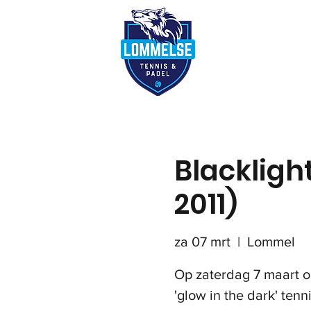
Reserveer terre
Blackligh
2011)
za 07 mrt
  |  
Lommel
Op zaterdag 7 maart o
'glow in the dark' ten