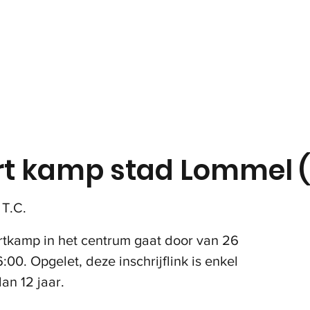
in
Onze club
Jeugd
Volwassenen
Padel
t kamp stad Lommel (<
T.C.
ortkamp in het centrum gaat door van 26
6:00. Opgelet, deze inschrijflink is enkel
an 12 jaar.